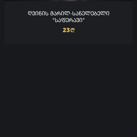
ᲦᲕᲘᲜᲘᲡ ᲛᲐᲠᲘᲚ-ᲡᲐᲜᲔᲚᲔᲑᲔᲚᲘ
"ᲡᲐᲤᲔᲠᲐᲕᲘ"
23
n