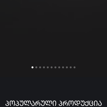
ᲞᲝᲞᲣᲚᲐᲠᲣᲚᲘ ᲞᲠᲝᲓᲣᲥᲪᲘᲐ