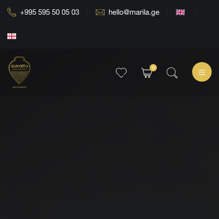
+995 595 50 05 03
hello@marila.ge
0